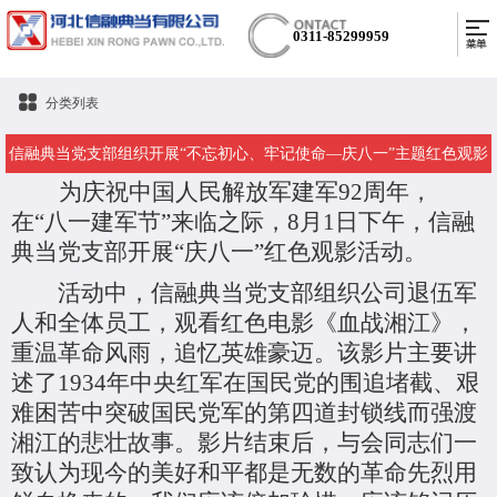
0311-85299959
分类列表
信融典当党支部组织开展“不忘初心、牢记使命—庆八一”主题红色观影
为庆祝中国人民解放军建军92周年，
活动
在“八一建军节”来临之际，8月1日下午，信融
典当党支部开展“庆八一”红色观影活动。
活动中，信融典当党支部组织公司退伍军
人和全体员工，观看红色电影《血战湘江》，
重温革命风雨，追忆英雄豪迈。该影片主要讲
述了1934年中央红军在国民党的围追堵截、艰
难困苦中突破国民党军的第四道封锁线而强渡
湘江的悲壮故事。影片结束后，与会同志们一
致认为现今的美好和平都是无数的革命先烈用