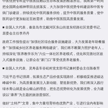
中医优势专科是中医医院赖以生存和发展的根基所在。我将第一时间
把全国两会精神带回去抓落实，大力加强中医优势专科建设和中医专
病门诊建设，持续优化中医药服务供给，提升中医药服务质量，使中
医药诊疗更加贴近百姓需求，助推中医医院高质量发展。
■ 全国人大代表，秦皇岛市北戴河区东山街道东经路社区党委书记、
居委会主任李丹丹
政府工作报告提出“加强社区综合服务设施建设，大力发展老年助餐服
务”“加强城乡社区养老服务网络建设”。我们将不断聚力照护老年人，
持续深化“医养教学乐为”六位一体社区养老模式，优化和完善社区嵌
入式服务设施，让群众在“家门口”享受优质养老服务。
■ 全国人大代表、灵寿县车谷砣村党支部书记兼村委会主任陈春芳
习近平总书记强调，拓展生态产品价值实现路径，积极稳妥推进碳达
峰碳中和，为高质量发展注入新动能、塑造新优势。我们将深入践行
绿水青山就是金山银山的理念，把生态优势转化为发展优势，全力建
设以“康养”为主题的旅游度假区。
做好“土特产”文章，集中力量培育特色优势产业，引进行业内有影响