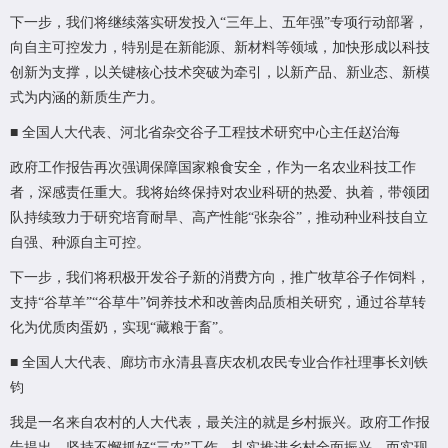
下一步，我们将继续落实研发投入“三年上、五年强”专项行动部署，
向自主可控发力，特别是在新能源、新材料等领域，加快形成以科技
创新为支撑，以关键核心技术突破为牵引，以新产品、新业态、新模
式为内涵的新质生产力。
■ 全国人大代表、河北省杂交谷子工程技术研究中心主任赵治海
政府工作报告再次强调保障国家粮食安全，作为一名农业科技工作
者，深感责任重大。我将始终保持对农业科研的热爱、执着，带领团
队持续致力于研究培育耐旱、高产性能“张杂谷”，推动种业科技自立
自强、种源自主可控。
下一步，我们将积极开发谷子新的消费方向，推广牧草谷子作饲料，
支持“谷草羊”“谷草牛”饲养技术和改善肉品质相关研究，通过谷草转
化为优质肉蛋奶，实现“藏粮于畜”。
■ 全国人大代表、廊坊市永清县喜庆农机农民专业合作社理事长刘铁
钧
我是一名来自农村的人大代表，最关注的就是乡村振兴。政府工作报
告提出，坚持不懈抓好“三农”工作，扎实推进乡村全面振兴。而实现