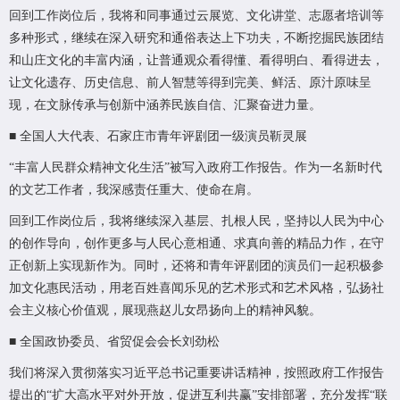
回到工作岗位后，我将和同事通过云展览、文化讲堂、志愿者培训等
多种形式，继续在深入研究和通俗表达上下功夫，不断挖掘民族团结
和山庄文化的丰富内涵，让普通观众看得懂、看得明白、看得进去，
让文化遗存、历史信息、前人智慧等得到完美、鲜活、原汁原味呈
现，在文脉传承与创新中涵养民族自信、汇聚奋进力量。
■ 全国人大代表、石家庄市青年评剧团一级演员靳灵展
“丰富人民群众精神文化生活”被写入政府工作报告。作为一名新时代
的文艺工作者，我深感责任重大、使命在肩。
回到工作岗位后，我将继续深入基层、扎根人民，坚持以人民为中心
的创作导向，创作更多与人民心意相通、求真向善的精品力作，在守
正创新上实现新作为。同时，还将和青年评剧团的演员们一起积极参
加文化惠民活动，用老百姓喜闻乐见的艺术形式和艺术风格，弘扬社
会主义核心价值观，展现燕赵儿女昂扬向上的精神风貌。
■ 全国政协委员、省贸促会会长刘劲松
我们将深入贯彻落实习近平总书记重要讲话精神，按照政府工作报告
提出的“扩大高水平对外开放，促进互利共赢”安排部署，充分发挥“联