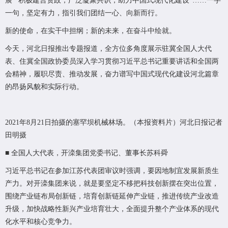
展”“积极建言资政，广泛凝聚共识，助力中国式现代化建设”……一字
一句，坚定有力，指引我们团结一心、向新而行。
新的使命，在实干中担纲；新的未来，在奋斗中绘就。
今天，河北日报推出专题报道，全方位多角度展示驻冀全国人大代
表、住冀全国政协委员深入学习贯彻习近平总书记重要讲话和全国两
会精神，履职尽责、推动发展，奋力谱写中国式现代化建设河北篇章
的昂扬风貌和实际行动。
2021年8月21日拍摄的塞罕坝机械林场。（本报资料片）河北日报记者
田明摄
■ 全国人大代表，开滦集团党委书记、董事长苏科舜
习近平总书记在参加江苏代表团审议时强调，要因地制宜发展新质生
产力。对开滦集团来说，就是要坚定不移把科技创新摆在突出位置，
围绕产业链布局创新链，培育创新链延伸产业链，推进传统产业改造
升级，加快战略性新兴产业培育壮大，全面提升整个产业体系的现代
化水平和核心竞争力。