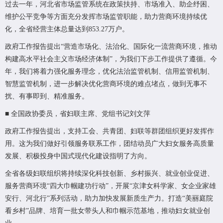
过去一年，河北省市场监管系统在政策扶持、市场准入、助企纾困、
维护公平竞争等方面充分发挥市场监管职能，助力营商环境持续优
化，全省经营主体总量达到853.27万户。
政府工作报告提出“营造市场化、法治化、国际化一流营商环境，推动
构建高水平社会主义市场经济体制”，为我们下步工作提供了遵循。今
年，我们将着力强化服务理念，优化法治监管机制、信用监管机制、
智慧监管机制，进一步解决优化营商环境的难点堵点，做到无事不
扰、有事即到、精准服务。
■ 全国政协委员，省妇联主席、党组书记刘文萍
政府工作报告提出，支持工会、共青团、妇联等群团组织更好发挥作
用。这为我们做好引领服务联系工作，团结动员广大妇女服务高质量
发展、积极投身中国式现代化建设指明了方向。
全省各级妇联组织将持续深化科技创新、乡村振兴、就业创业促进、
服务营商环境“四大巾帼建功行动”，开展“京津女科学家、女企业家雄
安行、河北行”系列活动，助力加快发展新质生产力。打造“美丽庭院
看乡村”品牌、培育一批女带头人和巾帼示范基地，推动妇女就业创