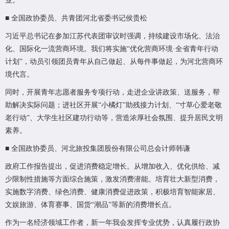
业。
■ 全国政协委员、共青团河北省委书记侯贵松
习近平总书记在参加江苏代表团审议时强调，持续建设市场化、法治
化、国际化一流营商环境。我们将实施“优化营商环境·全省青年行动
计划”，动员引领团员青年从自己做起、从每件事做起，为河北营商环
境代言。
同时，开展青年志愿者服务专项行动，走进企业讲政策、送服务，帮
助解决实际问题；进社区开展“小橘灯”助残接力计划、“寸草心爱老敬
老行动”、大学生社区建功行动等，营造浓厚社会氛围、提升居民文明
素养。
■ 全国政协委员、河北旅投集团股份有限公司总会计师韩谦
政府工作报告提出，促进消费稳定增长。从增加收入、优化供给、减
少限制性措施等方面综合施策，激发消费潜能。培育壮大新型消费，
实施数字消费、绿色消费、健康消费促进政策，积极培育智能家居、
文娱旅游、体育赛事、国货“潮品”等新的消费增长点。
作为一名经济领域工作者，新一年我会发挥专业优势，认真履行政协