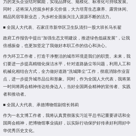
力的龙头企业结对赋能，实现品牌化、规模化、标准化可持续发展。
同时，还将深入挖掘乡村多元价值，大力培育生态康养、露营休闲、
精品民宿等新业态，为乡村全面振兴注入源源不断的活力。
■ 全国人大代表、石家庄市新华区卫生队清扫一股大班长马长翟
政府工作报告中提出“加强生态文明建设，推进绿色低碳发展”，让我
倍感振奋，也更加坚定了我做好本职工作的信心和决心。
作为环卫工作者，打造干净整洁的城市环境是我们的职责。未来，我
们要进一步提高精细化保洁水平，针对道路扬尘等问题，利用人工和
机械化相结合方式，全力做好道路“洗城降尘”工作，彻底消除作业盲
点，进一步提升城市品位和形象。同时，作为全国人大代表，我将第
一时间将两会精神传达给身边人，当好全国两会精神的宣传者、实践
者和推动者。
■ 全国人大代表、承德博物馆副馆长韩莉
作为一名文博工作者，我将认真贯彻落实习近平总书记重要讲话和全
国两会精神，把博物馆事业搞好，以实际行动保护好传承好利用好中
华优秀历史文化。