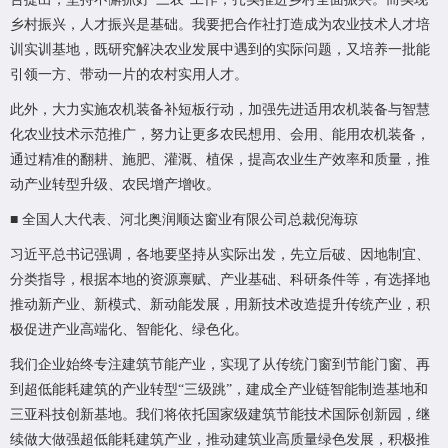
乡村振兴，人才振兴是基础。我要把合作社打造成为农业技术人才培
训实训基地，既研究解决农业发展中遇到的实际问题，又培养一批能
引领一方、带动一片的农村实用人才。
此外，大力实施农机装备补短板行动，加强先进适用农机装备与智慧
化农业技术示范推广，努力让更多农民想用、会用、能用农机装备，
通过精准的翻耕、施肥、灌溉、植保，提高农业生产效率和质量，推
动产业转型升级、农民增产增收。
■ 全国人大代表、河北奥润顺达窗业有限公司总裁倪海琼
习近平总书记强调，各地要坚持从实际出发，先立后破、因地制宜、
分类指导，根据本地的资源禀赋、产业基础、科研条件等，有选择地
推动新产业、新模式、新动能发展，用新技术改造提升传统产业，积
极促进产业高端化、智能化、绿色化。
我们企业始终专注建筑节能产业，实现了从传统门窗到节能门窗、再
到超低能耗建筑的产业转型“三级跳”，建成全产业链智能制造基地和
三亚科技创新基地。我们将依托国家级建筑节能技术国际创新园，继
续做大做强超低能耗建筑产业，推动建筑业高质量绿色发展，积极推