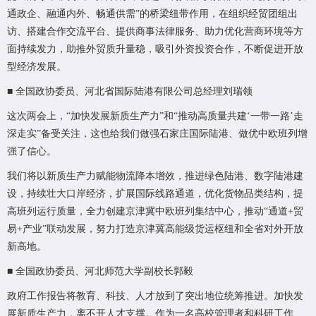
通政企、融通内外、畅通供需”的桥梁纽带作用，在组织经贸团组出
访、搭建合作交流平台、提供商事法律服务、助力优化营商环境等方
面持续发力，助推外贸质升量稳，吸引外资投资合作，不断促进开放
型经济发展。
■ 全国政协委员、河北省国际陆港有限公司总经理刘瑞领
这次两会上，“加快发展新质生产力”和“推动高质量共建‘一带一路’走
深走实”备受关注，这也给我们做强石家庄国际陆港、做优中欧班列增
强了信心。
我们将以新质生产力赋能物流降本增效，推进绿色陆港、数字陆港建
设，持续壮大口岸经济，扩展国际线路通道，优化货物品类结构，提
高班列运行质量，全力创建京津冀中欧班列集结中心，推动“通道+贸
易+产业”联动发展，努力打造京津冀高能级货运枢纽和全省对外开放
新高地。
■ 全国政协委员、河北师范大学副校长郭毅
政府工作报告将教育、科技、人才放到了突出地位统筹推进。加快发
展新质生产力，离不开人才支撑。作为一名高校管理者和科研工作