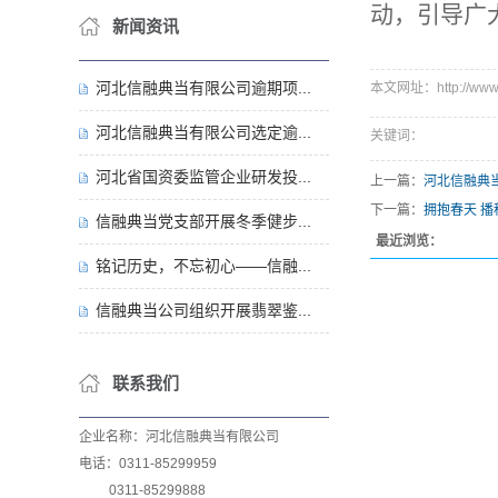
动，引导广
新闻资讯
河北信融典当有限公司逾期项...
本文网址：http://www.x
河北信融典当有限公司选定逾...
关键词：
河北省国资委监管企业研发投...
上一篇：
河北信融典
下一篇：
拥抱春天 
信融典当党支部开展冬季健步...
最近浏览：
铭记历史，不忘初心——信融...
信融典当公司组织开展翡翠鉴...
联系我们
企业名称：河北信融典当有限公司
电话：0311-85299959
0311-85299888