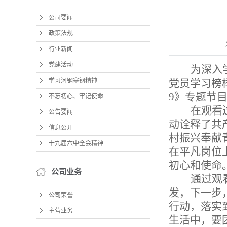
公司要闻
政策法规
行业新闻
党建活动
为深入
学习河钢塞钢精神
党员学习榜
9》专题节
不忘初心、牢记使命
在观看
公告要闻
动诠释了共
信息公开
村振兴奉献
十九届六中全会精神
在平凡岗位
初心和使命
公司业务
通过观
发，
下一步
公司荣誉
行动，落实
主营业务
生活中，要