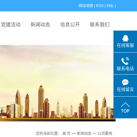
网站地图
|
RSS
|
XML
|
党建活动
新闻动态
信息公开
联系我们
党建活动
公司要闻
在线客服
政策法规
行业新闻
联系电话
党建活动
学习河钢塞钢精
在线留言
不忘初心、牢记
神
公告要闻
使命
信息公开
十九届六中全会
您的当前位置：
首 页
>>
新闻动态
>>
公司要闻