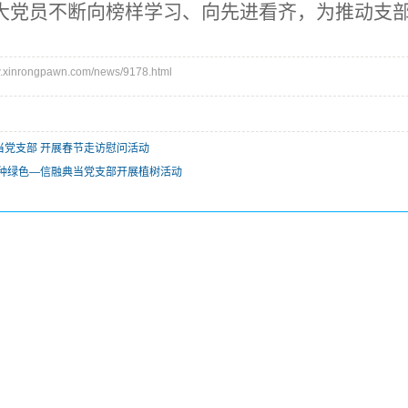
大党员不断向榜样学习、向先进看齐，为推动支
inrongpawn.com/news/9178.html
当党支部 开展春节走访慰问活动
播种绿色—信融典当党支部开展植树活动