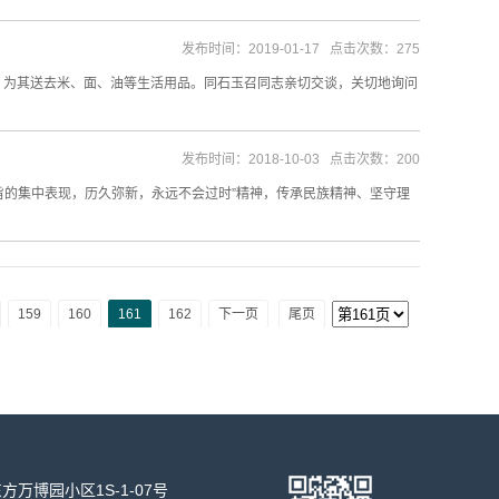
发布时间：2019-01-17 点击次数：275
，为其送去米、面、油等生活用品。同石玉召同志亲切交谈，关切地询问
发布时间：2018-10-03 点击次数：200
宗旨的集中表现，历久弥新，永远不会过时”精神，传承民族精神、坚守理
159
160
161
162
下一页
尾页
万博园小区1S-1-07号