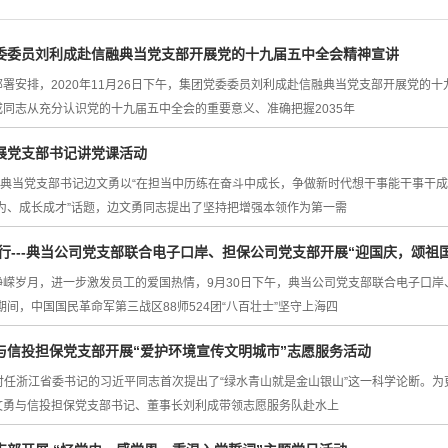
委委员刘利成赴信融典当党支部开展党的十九届五中全会精神宣讲
署安排，2020年11月26日下午，集团党委委员刘利成赴信融典当党支部开展党的
同志从充分认识党的十九届五中全会的重要意义、准确把握2035年
展党支部书记讲党课活动
融典当党支部书记边文勇以“在担当中历练在奋斗中成长，争做新时代想干事能干事干
为、成长成才”话题，边文勇同志提出了坚持把增强本领作为第一需
行---典当公司党支部联合电子口岸、担保公司党支部开展“迎国庆，颂祖国”
峥嵘岁月，进一步激发员工的爱国热情，9月30日下午，典当公司党支部联合电子口
战期间，中国国民革命军第三战区88师524团“八百壮士”坚守上海四
与信投担保党支部开展“爱护环境宣传文明城市”志愿服务活动
日，时任浙江省委书记的习近平同志首次提出了“绿水青山就是金山银山”这一科学论断。
文勇与信投担保党支部书记、董事长刘利成带领志愿服务队赴水上