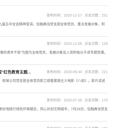
精神
发布时间：2020-11-27 点击次数：251
十九届五中全会精神宣讲。信融典当党支部全体党员、重点发展对象、积
发布时间：2020-11-06 点击次数：129
成事的青年干部”为题为全体党员、发展对象及入党积极分子讲专题党课。
红色教育主题...
发布时间：2020-09-30 点击次数：221
岸、担保公司党支部全体党员职工观看爱国主义电影《八佰》。影片讲述
发布时间：2020-07-29 点击次数：175
为更好地践行绿色环保理念，同心共创文明城市，7月29日，信融典当党支