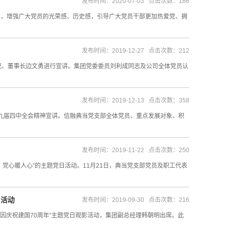
发布时间：2020-07-03 点击次数：186
力，增强广大党员的光荣感、历史感，引导广大党员干部更加热爱党、拥
发布时间：2019-12-27 点击次数：212
记、董事长边文勇进行宣讲。集团党委委员刘利成同志及公司全体党员认
发布时间：2019-12-13 点击次数：358
十九届四中全会精神宣讲。信融典当党支部全体党员、重点发展对象、积
发布时间：2019-11-22 点击次数：250
党心暖人心”的主题党日活动。11月21日，典当党支部党员及职工代表
日活动
发布时间：2019-09-30 点击次数：216
因庆祝建国70周年”主题党日观影活动，集团副总经理韩朝明出席。此