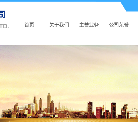
首页
关于我们
主营业务
公司荣誉
公司简介
联系我们