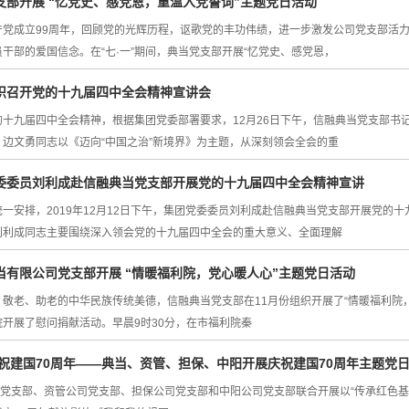
支部开展 “忆党史、感党恩，重温入党誓词”主题党日活动
产党成立99周年，回顾党的光辉历程，讴歌党的丰功伟绩，进一步激发公司党支部活
干部的爱国信念。在“七·一”期间，典当党支部开展“忆党史、感党恩，
织召开党的十九届四中全会精神宣讲会
的十九届四中全会精神，根据集团党委部署要求，12月26日下午，信融典当党支部书
边文勇同志以《迈向“中国之治”新境界》为主题，从深刻领会全会的重
委委员刘利成赴信融典当党支部开展党的十九届四中全会精神宣讲
一安排，2019年12月12日下午，集团党委委员刘利成赴信融典当党支部开展党的
刘利成同志主要围绕深入领会党的十九届四中全会的重大意义、全面理解
当有限公司党支部开展 “情暖福利院，党心暖人心”主题党日活动
敬老、助老的中华民族传统美德，信融典当党支部在11月份组织开展了“情暖福利院，
开展了慰问捐献活动。早晨9时30分，在市福利院秦
庆祝建国70周年——典当、资管、担保、中阳开展庆祝建国70周年主题党
司党支部、资管公司党支部、担保公司党支部和中阳公司党支部联合开展以“传承红色基