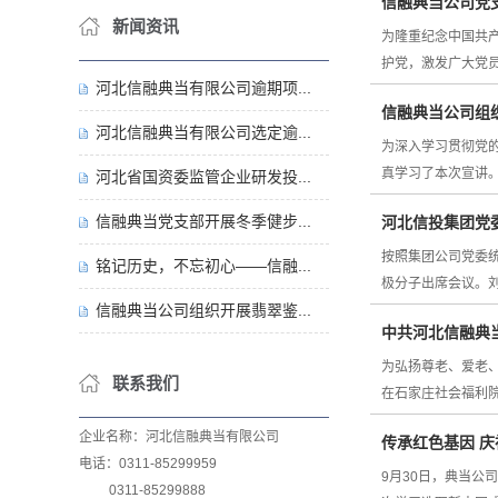
信融典当公司党
新闻资讯
为隆重纪念中国共
护党，激发广大党员
河北信融典当有限公司逾期项...
信融典当公司组
河北信融典当有限公司选定逾...
为深入学习贯彻党
真学习了本次宣讲。
河北省国资委监管企业研发投...
信融典当党支部开展冬季健步...
河北信投集团党
按照集团公司党委统
铭记历史，不忘初心——信融...
极分子出席会议。
信融典当公司组织开展翡翠鉴...
中共河北信融典
为弘扬尊老、爱老、
联系我们
在石家庄社会福利院
企业名称：河北信融典当有限公司
传承红色基因 
电话：0311-85299959
9月30日，典当公
0311-85299888