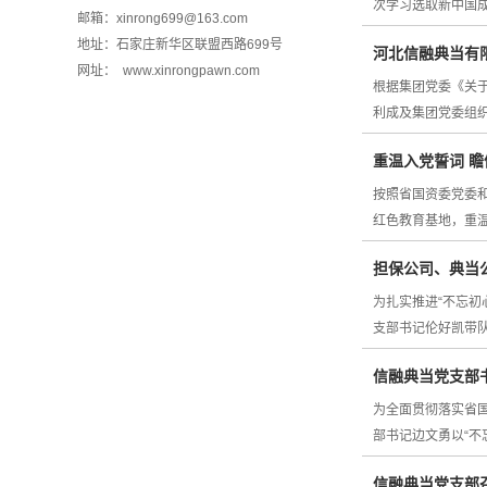
次学习选取新中国成
邮箱：xinrong699@163.com
地址：石家庄新华区联盟西路699号
河北信融典当有
网址： www.xinrongpawn.com
根据集团党委《关于
利成及集团党委组
重温入党誓词 
按照省国资委党委和
红色教育基地，重
担保公司、典当
为扎实推进“不忘
支部书记伦好凯带
信融典当党支部
为全面贯彻落实省国
部书记边文勇以“不
信融典当党支部